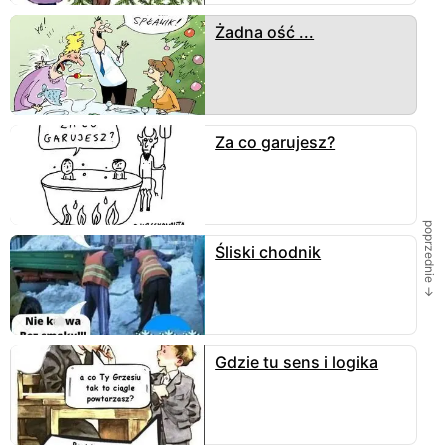
Żadna ość ...
Za co garujesz?
poprzednie →
Śliski chodnik
Gdzie tu sens i logika