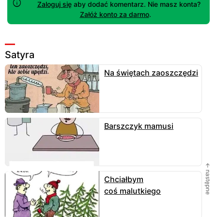
Zaloguj się
aby dodać komentarz. Nie masz konta?
Załóż konto za darmo
.
Satyra
Na świętach zaoszczędzi
Barszczyk mamusi
← następne
Chciałbym
coś malutkiego