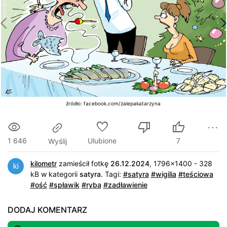
źródło: facebook.com/zalepakatarzyna
1 646
Ulubione
7
Wyślij
kilometr
zamieścił fotkę
26.12.2024
, 1796x1400 - 328
kB w kategorii
satyra
.
Tagi:
#satyra
#wigilia
#teściowa
#ość
#spławik
#ryba
#zadławienie
DODAJ KOMENTARZ