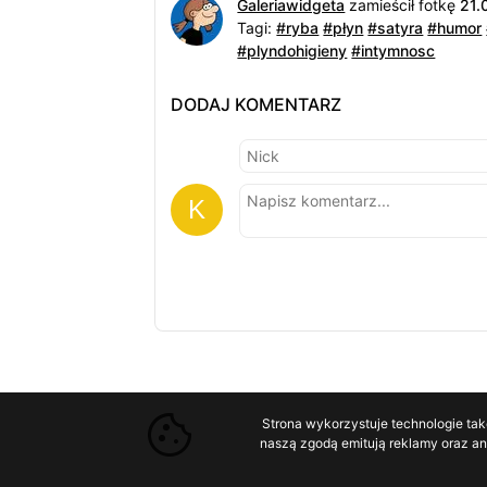
Galeriawidgeta
zamieścił fotkę
21.
Tagi:
#ryba
#płyn
#satyra
#humor
#plyndohigieny
#intymnosc
DODAJ KOMENTARZ
Strona wykorzystuje technologie tak
naszą zgodą emitują reklamy oraz ana