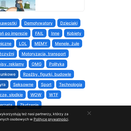
kawostki
Demotywatory
Dzieciaki
eń po imprezie
FAIL
Inne
Kobiety
iczne
LOL
MEMY
Menele, żule
czyźni
Motoryzacja, transport
isy, reklamy
OMG
Polityka
sunkowe
Rzeźby, figurki, budowle
yra
Seksowne
Sport
Technologia
cze, słodkie
WOW
WTF
erzęta
Złudzenie
ykorzystują też nasi partnerzy, którzy za
o danych osobowych w
Polityce prywatności
.