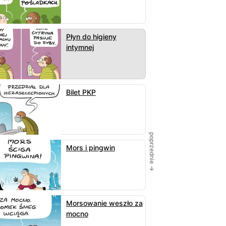
Płyn do higieny
intymnej
Bilet PKP
poprzednie →
Mors i pingwin
Morsowanie weszło za
mocno