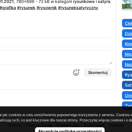
01.2021
, 780x696 - 72 kB w kategorii
rysunkowe i satyra
.
#grafika
#rysunek
#rysownik
#rysuneksatyryczny
Cie
Dzi
Kom
Męż
Nap
Skomentuj
Ry
Sat
Uro
Zwi
e jak cookies w celu umożliwienia poprawnego korzystania z serwisu. Cookies w
lizują ruch, co jest kluczowe dla naszej strony. Przeczytaj więcej cookies i 
Pomoc
Postaw kawę
Prywatność
Zgłoś błąd
Kontakt
Akceptuję politykę prywatności