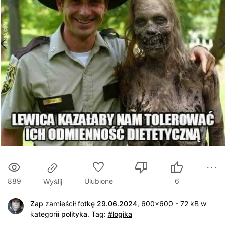
889
Ulubione
6
Wyślij
Zap
zamieścił fotkę
29.06.2024
, 600x600 - 72 kB w
kategorii
polityka
.
Tag:
#logika