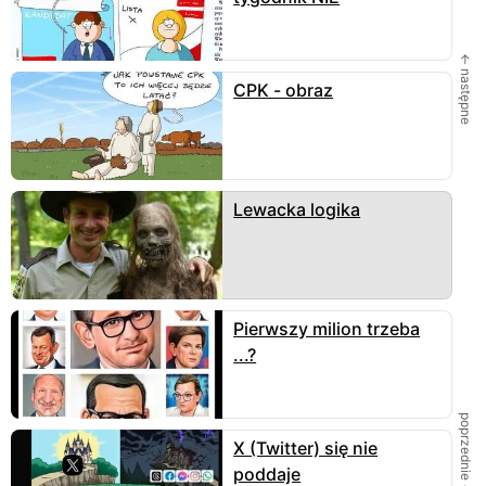
← następne
CPK - obraz
Lewacka logika
Pierwszy milion trzeba
...?
poprzednie →
X (Twitter) się nie
poddaje