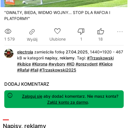
"GWAŁTY, BIEDA, WIDMO WOJNY... STOP DLA RAFCIA I
PLATFORMY"
1 579
Ulubione
1
18
Wyślij
electrola
zamieściła fotkę
27.04.2025
, 1440x1920 - 467
kB w kategorii
napisy, reklamy
.
Tagi:
#Trzaskowski
#kibice
#Korona
#wybory
#KO
#prezydent
#Kielce
#Rafał
#fail
#Trzaskowski2025
DODAJ KOMENTARZ
Zaloguj się
aby dodać komentarz. Nie masz konta?
Załóż konto za darmo
.
Napisy, reklamy