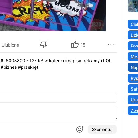
Cie
Dzi
Ulubione
15
Kom
Męż
26
, 600x800 - 127 kB w kategorii
napisy, reklamy i LOL
.
#biznes
#przekręt
Nap
Ry
Sat
Uro
Zwi
Skomentuj