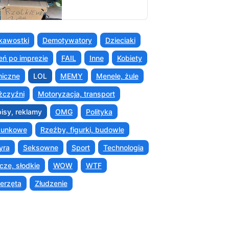
kawostki
Demotywatory
Dzieciaki
eń po imprezie
FAIL
Inne
Kobiety
iczne
LOL
MEMY
Menele, żule
czyźni
Motoryzacja, transport
isy, reklamy
OMG
Polityka
sunkowe
Rzeźby, figurki, budowle
yra
Seksowne
Sport
Technologia
cze, słodkie
WOW
WTF
erzęta
Złudzenie