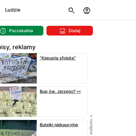
Ludzie
Poczekalnia
Dodaj
isy, reklamy
"Kapusta sfojska"
Bup św. Jerzego? 👀
← następne
Butelki niekaucyjne