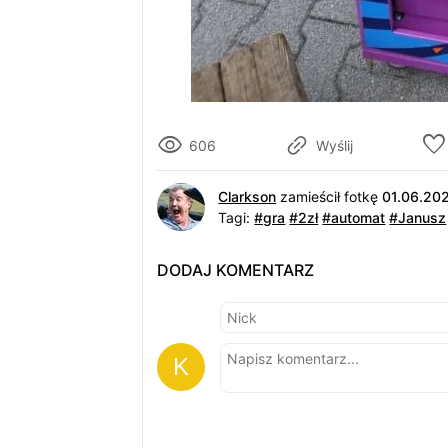
606
Wyślij
Clarkson
zamieścił fotkę
01.06.20
Tagi:
#gra
#2zł
#automat
#Janusz
DODAJ KOMENTARZ