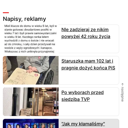
Napisy, reklamy
NIe zadzieraj ze nikim
powyżej 42 roku życia
Staruszka mam 102 lat i
pragnie dożyć końca PiS
← następne
Po wyborach przed
siedzibą TVP
"Jak my kłamaliśmy"