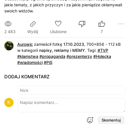
jakie tematy, z jakich przyczyn i za jakie pieniądze okłamywali
swoich widzów.
2 483
Ulubione
7
Wyślij
Aurowic
zamieścił fotkę
17.10.2023
, 700x856 - 112 kB
w kategorii
napisy, reklamy i MEMY
.
Tagi:
#TVP
#kłamstwa
#propaganda
#prezenterzy
#Holecka
#wiadomości
#PiS
DODAJ KOMENTARZ
Skomentuj