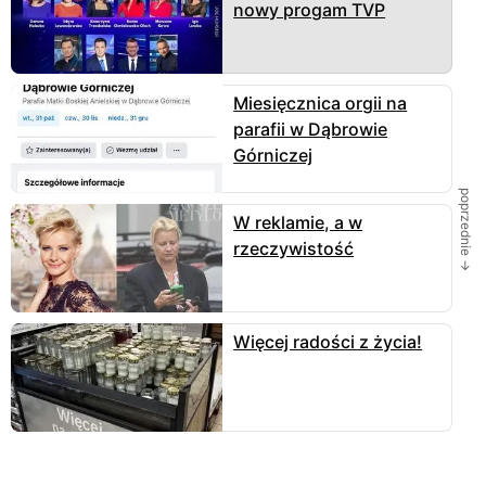
nowy progam TVP
Miesięcznica orgii na
parafii w Dąbrowie
Górniczej
poprzednie →
W reklamie, a w
rzeczywistość
Więcej radości z życia!