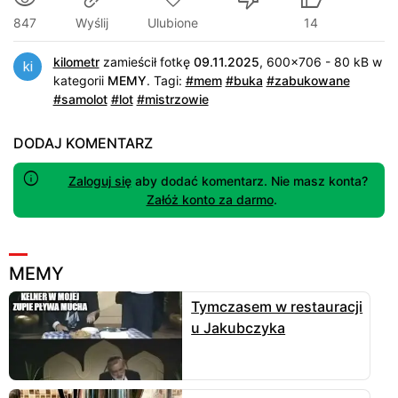
847
Ulubione
14
Wyślij
kilometr
zamieścił fotkę
09.11.2025
, 600x706 - 80 kB w
kategorii
MEMY
.
Tagi:
#mem
#buka
#zabukowane
#samolot
#lot
#mistrzowie
DODAJ KOMENTARZ
Zaloguj się
aby dodać komentarz. Nie masz konta?
Załóż konto za darmo
.
MEMY
Tymczasem w restauracji
u Jakubczyka