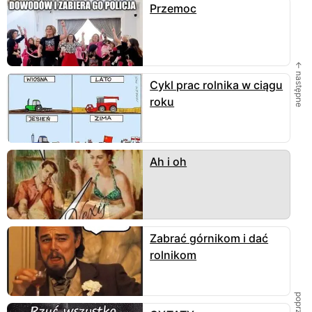
Przemoc
← następne
Cykl prac rolnika w ciągu
roku
Ah i oh
Zabrać górnikom i dać
rolnikom