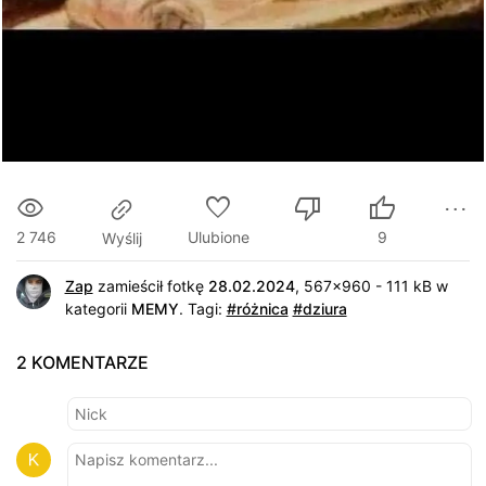
2 746
Ulubione
9
Wyślij
Zap
zamieścił fotkę
28.02.2024
, 567x960 - 111 kB w
kategorii
MEMY
.
Tagi:
#różnica
#dziura
2 KOMENTARZE