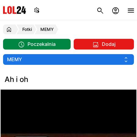
Fotki
MEMY
Poczekalnia
Dodaj
Ah i oh