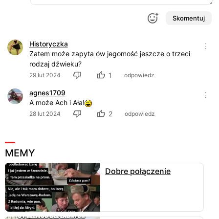
Skomentuj
Historyczka
Zatem może zapyta ów jegomość jeszcze o trzeci
rodzaj dźwieku?
1
29 lut 2024
odpowiedz
agnes1709
A może Ach i Ała!
2
28 lut 2024
odpowiedz
MEMY
Dobre połączenie