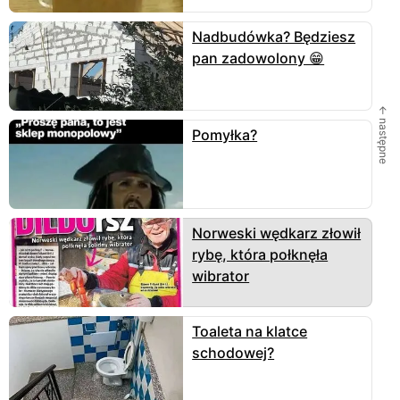
Nadbudówka? Będziesz
pan zadowolony 😁
← następne
Pomyłka?
Norweski wędkarz złowił
rybę, która połknęła
wibrator
Toaleta na klatce
schodowej?