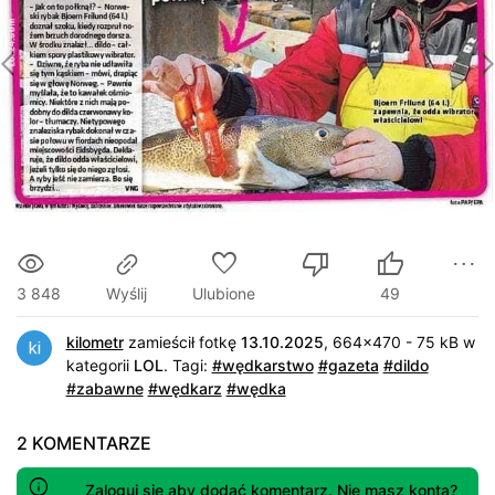
3 848
Ulubione
49
Wyślij
kilometr
zamieścił fotkę
13.10.2025
, 664x470 - 75 kB w
kategorii
LOL
.
Tagi:
#wędkarstwo
#gazeta
#dildo
#zabawne
#wędkarz
#wędka
2 KOMENTARZE
Zaloguj się
aby dodać komentarz. Nie masz konta?