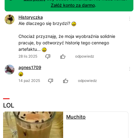
Załóż konto za darmo
.
Historyczka
Ale dlaczego się brzydzi?
Chociaż przyznaję, że moja wyobraźnia solidnie
pracuje, by odtworzyć historię tego cennego
artefaktu...
28 lis 2025
odpowiedz
agnes1709
14 paź 2025
odpowiedz
LOL
Muchito