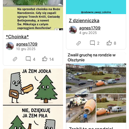
Z dzienniczka
agnes1709
4 gru 2025
*Choinka*
2
8
agnes1709
10 gru 2025
4
14
Zrobił to na rondzie!