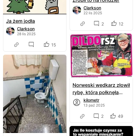
Clarkson
22 lis 2025
Ja żem jodła
2
12
Clarkson
28 lis 2025
15
Norweski wędkarz złowił
rybę, która połknęła
wibrator
kilometr
13 paź 2025
2
49