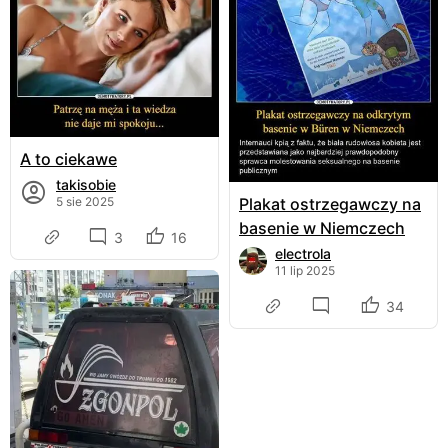
A to ciekawe
takisobie
Plakat ostrzegawczy na
5 sie 2025
basenie w Niemczech
3
16
electrola
11 lip 2025
34