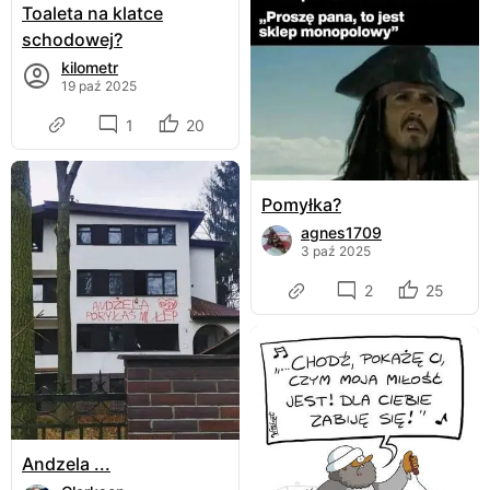
Toaleta na klatce
schodowej?
kilometr
19 paź 2025
1
20
Pomyłka?
agnes1709
3 paź 2025
2
25
Andzela ...