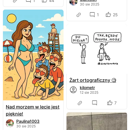
1
44
30 sie 2025
1
25
Żart ortograficzny 🧐
kilometr
12 sie 2025
7
Nad morzem w lecie jest
pięknie!
Paulina1003
30 sie 2025