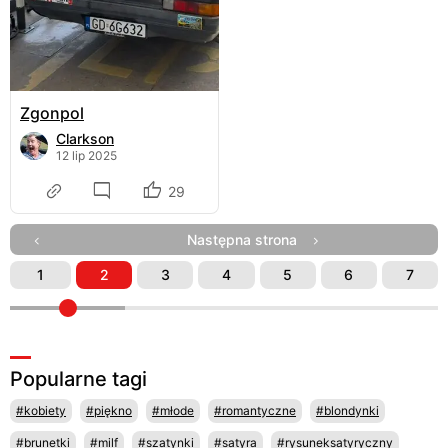
Zgonpol
Clarkson
12 lip 2025
29
Następna strona
1
2
3
4
5
6
7
Popularne tagi
#kobiety
#piękno
#młode
#romantyczne
#blondynki
#brunetki
#milf
#szatynki
#satyra
#rysuneksatyryczny