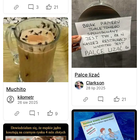
3
21
Palce lizać
Clarkson
28 lip 2025
Muchito
kilometr
21
26 sie 2025
1
9