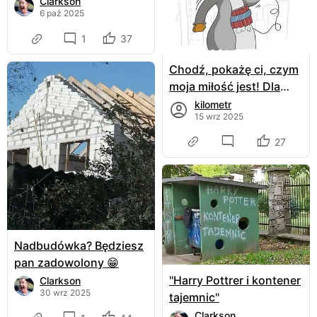
Clarkson
6 paź 2025
1
37
Chodź, pokażę ci, czym
moja miłość jest! Dla
ciebie zabiję się! 🎶
kilometr
15 wrz 2025
27
Nadbudówka? Będziesz
pan zadowolony 😁
"Harry Pottrer i kontener
Clarkson
30 wrz 2025
tajemnic"
Clarkson