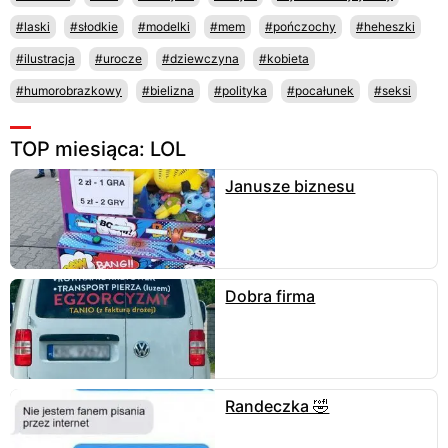
#laski
#słodkie
#modelki
#mem
#pończochy
#heheszki
#ilustracja
#urocze
#dziewczyna
#kobieta
#humorobrazkowy
#bielizna
#polityka
#pocałunek
#seksi
TOP miesiąca: LOL
Janusze biznesu
Dobra firma
Randeczka 🤣