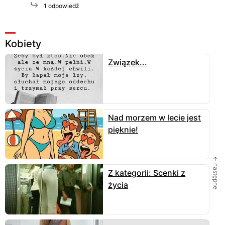
1 odpowiedź
Kobiety
Związek...
Nad morzem w lecie jest
pięknie!
← następne
Z kategorii: Scenki z
życia