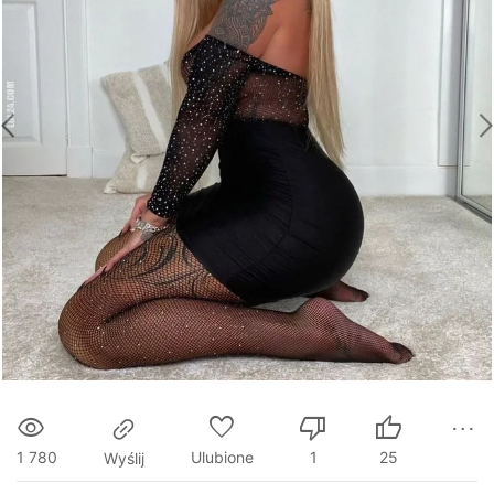
1 780
Ulubione
1
25
Wyślij