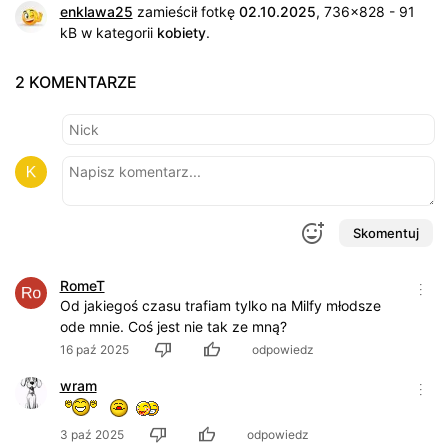
enklawa25
zamieścił fotkę
02.10.2025
, 736x828 - 91
kB w kategorii
kobiety
.
2 KOMENTARZE
Skomentuj
RomeT
Od jakiegoś czasu trafiam tylko na Milfy młodsze
ode mnie. Coś jest nie tak ze mną?
16 paź 2025
odpowiedz
wram
3 paź 2025
odpowiedz