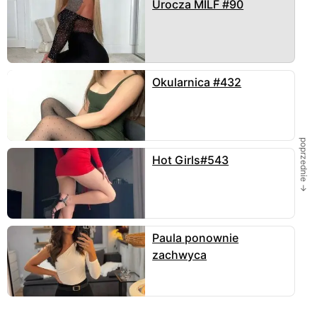
Urocza MILF #90
Okularnica #432
poprzednie →
Hot Girls#543
Paula ponownie
zachwyca