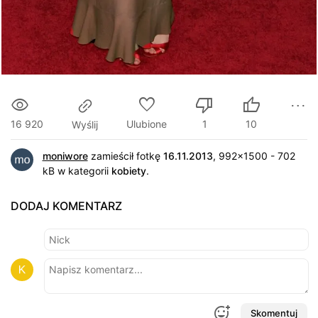
16 920
Ulubione
1
10
Wyślij
moniwore
zamieścił fotkę
16.11.2013
, 992x1500 - 702
kB w kategorii
kobiety
.
DODAJ KOMENTARZ
Skomentuj