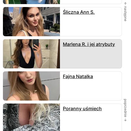
← następne
Śliczna Ann S.
Marlena R. i jej atrybuty
Fajna Natalka
poprzednie →
Poranny uśmiech