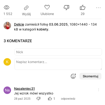
1 552
Ulubione
29
Wyślij
Delicje
zamieścił fotkę
03.06.2025
, 1080x1440 - 134
kB w kategorii
kobiety
.
3 KOMENTARZE
Skomentuj
Napaleniec31
Jej wzrok mówi wszystko
1
28 paź 2025
odpowiedz