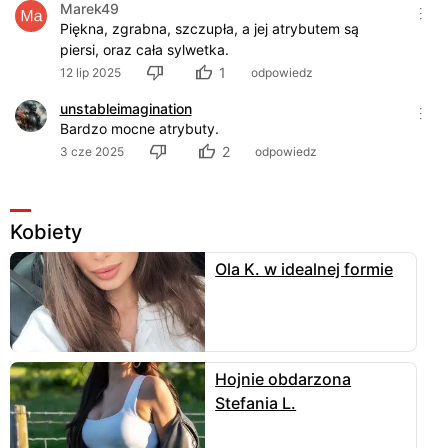
Marek49
Piękna, zgrabna, szczupła, a jej atrybutem są
piersi, oraz cała sylwetka.
1
12 lip 2025
odpowiedz
unstableimagination
Bardzo mocne atrybuty.
2
3 cze 2025
odpowiedz
Kobiety
Ola K. w idealnej formie
Hojnie obdarzona
Stefania L.