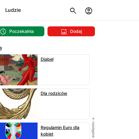
Ludzie
Poczekalnia
Dodaj
e
Diabeł
Dla rodziców
← następne
Regulamin Euro dla
kobiet