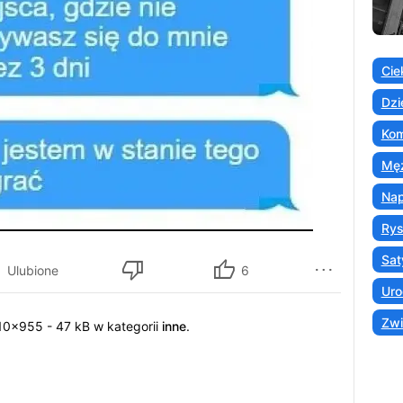
Cie
Dzi
Kom
Męż
Nap
Ry
Sat
Ulubione
6
Uro
Zwi
610x955 - 47 kB w kategorii
inne
.