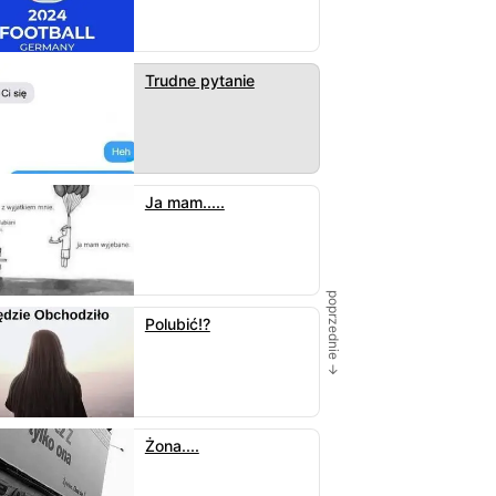
Trudne pytanie
Ja mam.....
poprzednie →
Polubić!?
Żona....