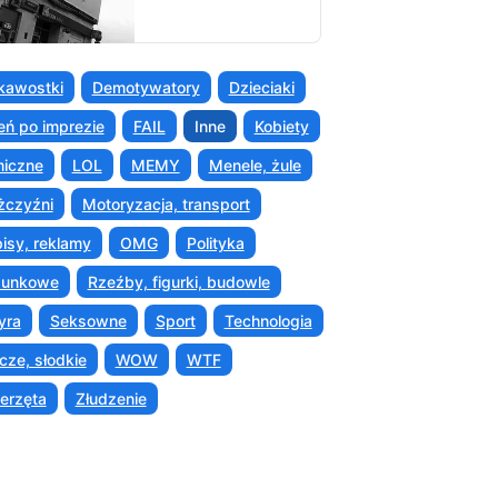
kawostki
Demotywatory
Dzieciaki
eń po imprezie
FAIL
Inne
Kobiety
iczne
LOL
MEMY
Menele, żule
czyźni
Motoryzacja, transport
isy, reklamy
OMG
Polityka
sunkowe
Rzeźby, figurki, budowle
yra
Seksowne
Sport
Technologia
cze, słodkie
WOW
WTF
erzęta
Złudzenie