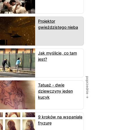
Projektor
gwieździstego nieba
Jak myślicie, co tam
jest?
poprzednie →
Tatuaż - dwie
dziewczyny jeden
kucyk
9 kroków na wspaniałą
fryzurę