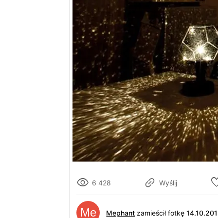
6 428
Wyślij
Mephant
zamieścił fotkę
14.10.20