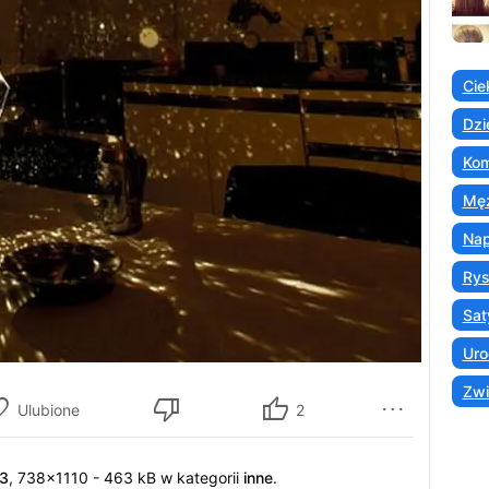
Cie
Dzi
Kom
Męż
Nap
Ry
Sat
Uro
Zwi
Ulubione
2
13
, 738x1110 - 463 kB w kategorii
inne
.