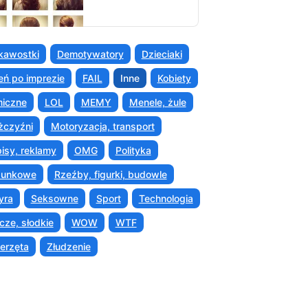
kawostki
Demotywatory
Dzieciaki
eń po imprezie
FAIL
Inne
Kobiety
iczne
LOL
MEMY
Menele, żule
czyźni
Motoryzacja, transport
isy, reklamy
OMG
Polityka
sunkowe
Rzeźby, figurki, budowle
yra
Seksowne
Sport
Technologia
cze, słodkie
WOW
WTF
erzęta
Złudzenie