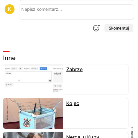
Skomentuj
Inne
Zabrze
Kojec
← następne
Nergal u Kuby