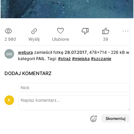
2 980
Ulubione
39
Wyślij
webura
zamieścił fotkę
28.07.2017
, 478x714 - 226 kB w
kategorii
FAIL
.
Tagi:
#straż
#miejska
#szczanie
DODAJ KOMENTARZ
Skomentuj