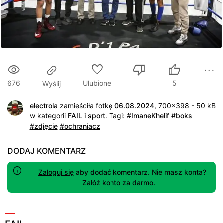
676
Ulubione
5
Wyślij
electrola
zamieściła fotkę
06.08.2024
, 700x398 - 50 kB
w kategorii
FAIL i sport
.
Tagi:
#ImaneKhelif
#boks
#zdjęcie
#ochraniacz
DODAJ KOMENTARZ
Zaloguj się
aby dodać komentarz. Nie masz konta?
Załóż konto za darmo
.