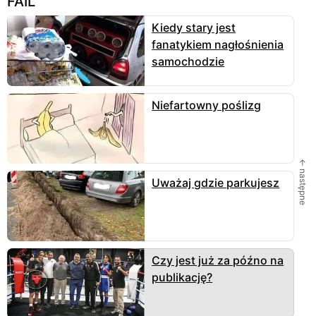
FAIL
Kiedy stary jest
fanatykiem nagłośnienia
samochodzie
Niefartowny poślizg
← następne
Uważaj gdzie parkujesz
Czy jest już za późno na
publikację?