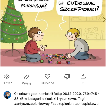
1 237
Ulubione
5
Wyślij
Galeriawidgeta
zamieścił fotkę
06.12.2020
, 759x745 -
83 kB w kategorii
dzieciaki i rysunkowe
.
Tagi:
#antyszczepionkowcy
#szczepienie
#teoriespiskowe