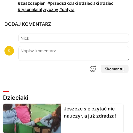
#zaszczepieni
#przedszkolaki
#dzieciaki
#dzieci
#rysuneksatyryczny
#satyra
DODAJ KOMENTARZ
Skomentuj
Dzieciaki
Jeszcze się czytać nie
nauczył, a już zdradza!