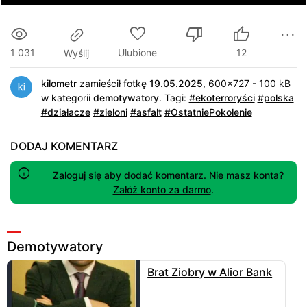
1 031
Ulubione
12
Wyślij
kilometr
zamieścił fotkę
19.05.2025
, 600x727 - 100 kB
w kategorii
demotywatory
.
Tagi:
#ekoterroryści
#polska
#działacze
#zieloni
#asfalt
#OstatniePokolenie
DODAJ KOMENTARZ
Zaloguj się
aby dodać komentarz. Nie masz konta?
Załóż konto za darmo
.
Demotywatory
Brat Ziobry w Alior Bank