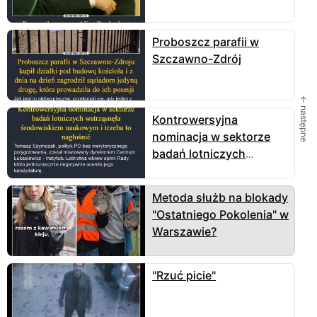
Proboszcz parafii w
Szczawno-Zdrój
← następne
Kontrowersyjna
nominacja w sektorze
badań lotniczych
wstrząsnęła
środowiskiem naukowym
Metoda służb na blokady
i trzeba to nagłośnić
"Ostatniego Pokolenia" w
Warszawie?
"Rzuć picie"