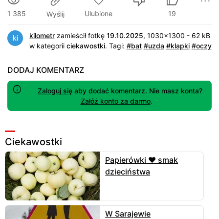
1 385
Ulubione
19
Wyślij
kilometr
zamieścił fotkę
19.10.2025
, 1030x1300 - 62 kB
w kategorii
ciekawostki
.
Tagi:
#bat
#uzda
#klapki
#oczy
DODAJ KOMENTARZ
Zaloguj się
aby dodać komentarz. Nie masz konta?
Załóż konto za darmo
.
Ciekawostki
Papierówki ❤️ smak
dzieciństwa
W Sarajewie