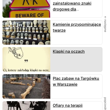
zainstalowano znaki
drogowe dla
„chodzących zombie”
← następne
Kamienie przypominające
twarze
Klapki na oczach
Plac zabaw na Targówku
w Warszawie
poprzednie →
Ofiary na terapii