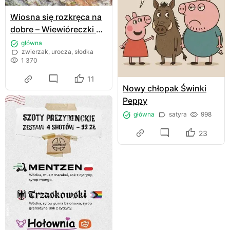
Wiosna się rozkręca na
dobre – Wiewióreczki 🌸
🌳
główna
zwierzak, urocza, słodka
1 370
11
Nowy chłopak Świnki
Peppy
główna
satyra
998
23