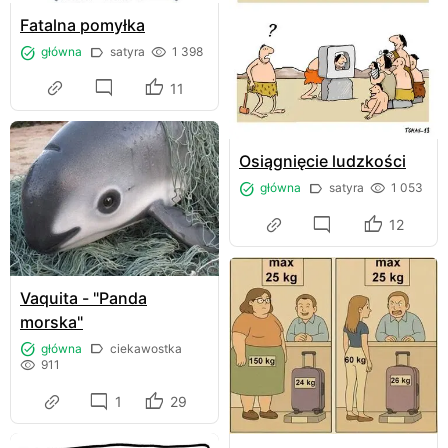
Fatalna pomyłka
główna
satyra
1 398
11
Osiągnięcie ludzkości
główna
satyra
1 053
12
Vaquita - "Panda
morska"
główna
ciekawostka
911
1
29