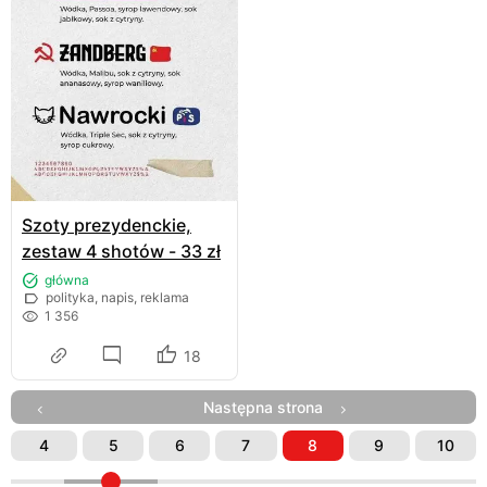
Szoty prezydenckie,
zestaw 4 shotów - 33 zł
główna
polityka, napis, reklama
1 356
18
Następna strona
4
5
6
7
8
9
10