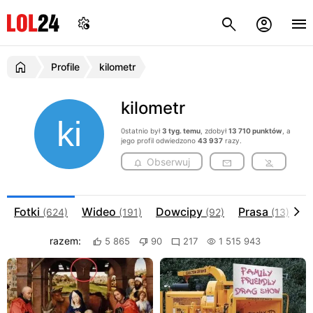
Profile
kilometr
kilometr
0statnio był
3 tyg. temu
, zdobył
13 710 punktów
, a
jego profil odwiedzono
43 937
razy.
Obserwuj
Fotki
Wideo
Dowcipy
Prasa
O
(624)
(191)
(92)
(13)
razem:
5 865
90
217
1 515 943