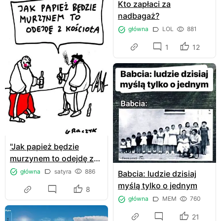
Kto zapłaci za
nadbagaż?
główna
LOL
881
1
12
"Jak papież będzie
murzynem to odejdę z
kościoła"
główna
satyra
886
Babcia: ludzie dzisiaj
myślą tylko o jednym
8
główna
MEM
760
21