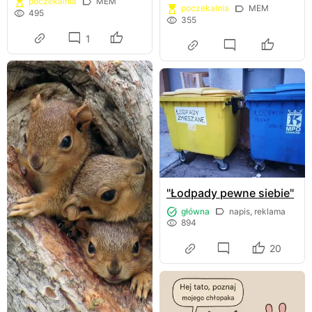
poczekalnia
MEM
poczekalnia
MEM
495
355
1
"Łodpady pewne siebie"
główna
napis, reklama
894
20