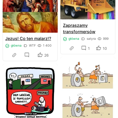
Zapraszamy
transformersów
Jezus! Co ten malarz!?
główna
satyra
999
główna
WTF
1 400
1
10
26