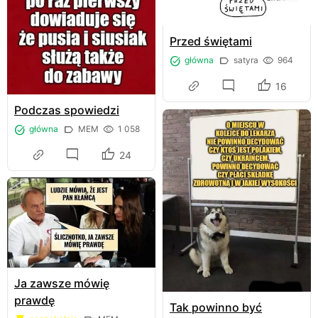
Przed świętami
główna
satyra
964
16
Podczas spowiedzi
główna
MEM
1 058
24
Ja zawsze mówię
prawdę
Tak powinno być