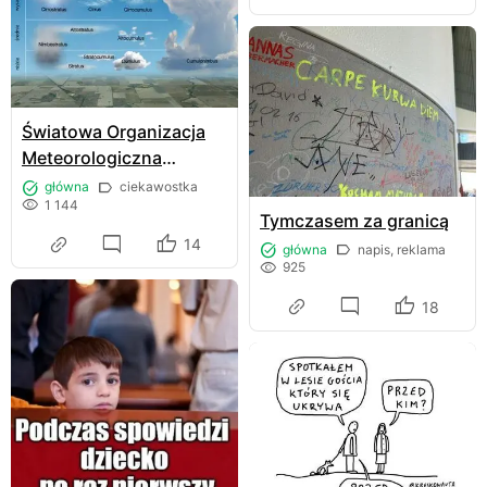
Światowa Organizacja
Meteorologiczna
wyróżnia dziesięć
główna
ciekawostka
1 144
głównych rodzajów
Tymczasem za granicą
chmur
14
główna
napis, reklama
925
18