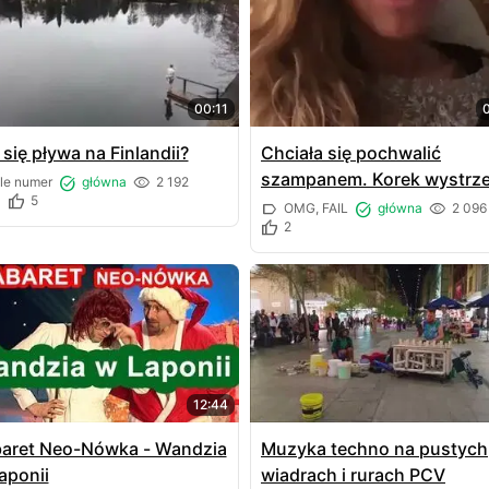
00:11
 się pływa na Finlandii?
Chciała się pochwalić
szampanem. Korek wystrzel
le numer
główna
2 192
3
5
jej prosto w twarz
OMG, FAIL
główna
2 096
2
12:44
aret Neo-Nówka - Wandzia
Muzyka techno na pustych
aponii
wiadrach i rurach PCV