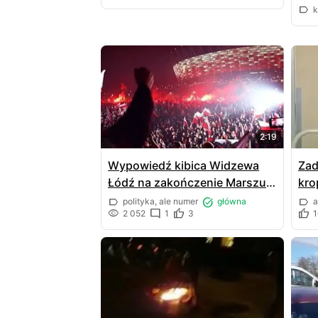
k
2:19
Wypowiedź kibica Widzewa
Zad
Łódź na zakończenie Marszu
kro
Niepodległości
pie
polityka, ale numer
główna
a
2 052
1
3
1