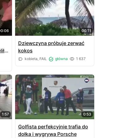
00:06
00:11
Dziewczyna próbuje zerwać
ił
kokos
kobieta, FAIL
główna
1 637
1:57
0:53
Golfista perfekcyjnie trafia do
dołka i wygrywa Porsche