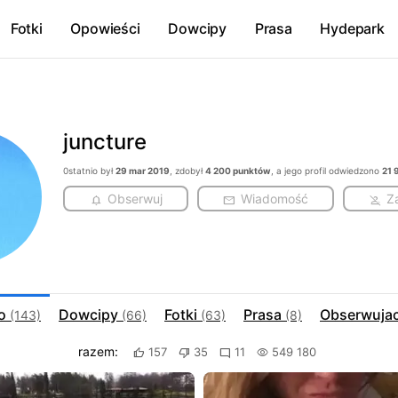
Fotki
Opowieści
Dowcipy
Prasa
Hydepark
juncture
0statnio był
29 mar 2019
, zdobył
4 200 punktów
, a jego profil odwiedzono
21 
Obserwuj
Wiadomość
Z
eo
Dowcipy
Fotki
Prasa
Obserwuja
(143)
(66)
(63)
(8)
razem:
157
35
11
549 180