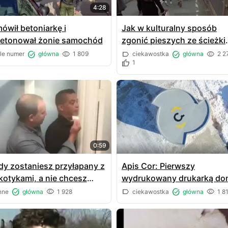
4:28
ówił betoniarkę i
Jak w kulturalny sposób
etonował żonie samochód
zgonić pieszych ze ścieżki
rowerowej
le numer
główna
1 809
ciekawostka
główna
2 2
1
0:59
dy zostaniesz przyłapany z
Apis Cor: Pierwszy
kotykami, a nie chcesz
wydrukowany drukarką do
tać aresztowany
nne
główna
1 928
ciekawostka
główna
1 8