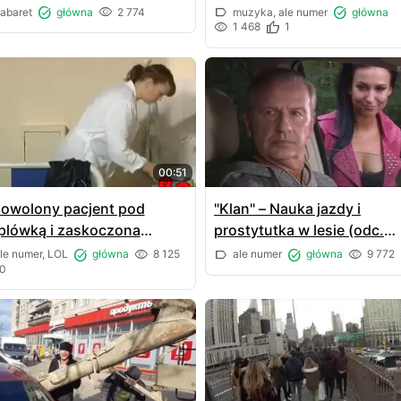
abaret
główna
2 774
muzyka, ale numer
główna
1 468
1
00:51
owolony pacjent pod
"Klan" – Nauka jazdy i
plówką i zaskoczona
prostytutka w lesie (odc.
lęgniarka!
3185)
le numer, LOL
główna
8 125
ale numer
główna
9 772
0