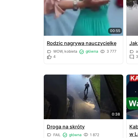
00:55
Rodzic nagrywa nauczycielkę
Jak
WOW, kobieta
główna
3 777
a
4
0:38
Droga na skróty
Kab
w L
FAIL
główna
1 872