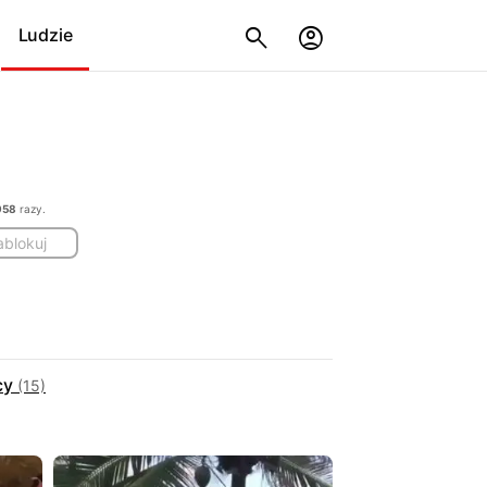
Ludzie
958
razy.
ablokuj
cy
(15)