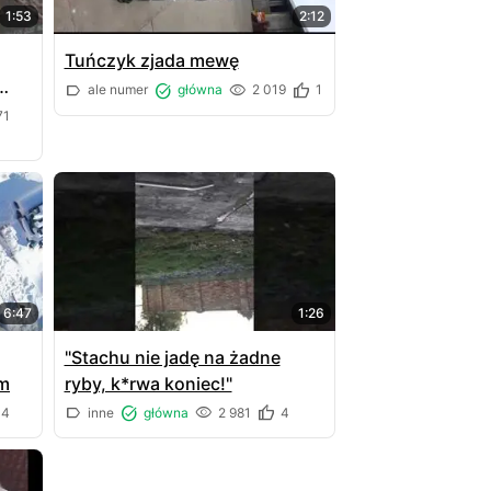
1:53
2:12
Tuńczyk zjada mewę
ale numer
główna
2 019
1
71
6:47
1:26
"Stachu nie jadę na żadne
m
ryby, k*rwa koniec!"
14
inne
główna
2 981
4