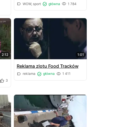
WOW, sport
główna
1 784
2:12
1:01
Reklama zlotu Food Tracków
reklama
główna
1 411
3