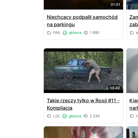
01:01
Niechcący podpalił samochód
Zam
na parkingu
zab
FAIL
główna
1 895
a
13:40
Takie rzeczy tylko w Rosji #11 -
Kie
Kompilacja
nar
zos
LOL
główna
2 236
i