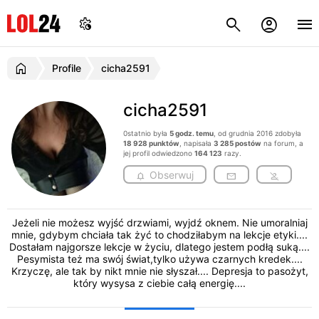
Profile
cicha2591
cicha2591
0statnio była
5 godz. temu
, od grudnia 2016 zdobyła
18 928 punktów
, napisała
3 285 postów
na forum, a
jej profil odwiedzono
164 123
razy.
Obserwuj
Jeżeli nie możesz wyjść drzwiami, wyjdź oknem. Nie umoralniaj
mnie, gdybym chciała tak żyć to chodziłabym na lekcje etyki....
Dostałam najgorsze lekcje w życiu, dlatego jestem podłą suką....
Pesymista też ma swój świat,tylko używa czarnych kredek....
Krzyczę, ale tak by nikt mnie nie słyszał.... Depresja to pasożyt,
który wysysa z ciebie całą energię....