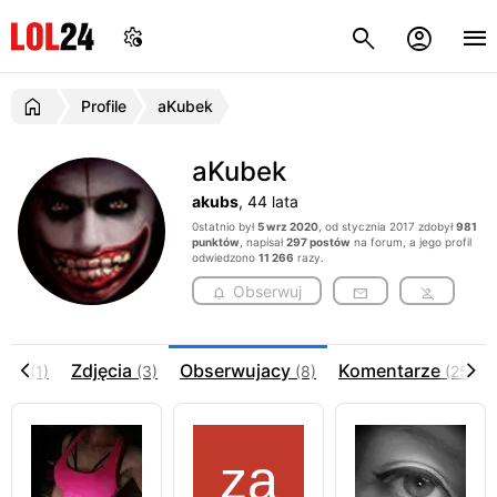
Profile
aKubek
aKubek
akubs
, 44 lata
0statnio był
5 wrz 2020
, od stycznia 2017 zdobył
981
punktów
, napisał
297 postów
na forum, a jego profil
odwiedzono
11 266
razy.
Obserwuj
deo
Zdjęcia
Obserwujacy
Komentarze
(1)
(3)
(8)
(252)