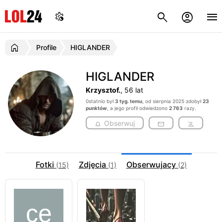
Profile
HIGLANDER
HIGLANDER
Krzysztof.
, 56 lat
0statnio był
3 tyg. temu
, od sierpnia 2025 zdobył
23
punktów
, a jego profil odwiedzono
2 763
razy.
Obserwuj
Fotki
Zdjęcia
Obserwujacy
(15)
(1)
(2)