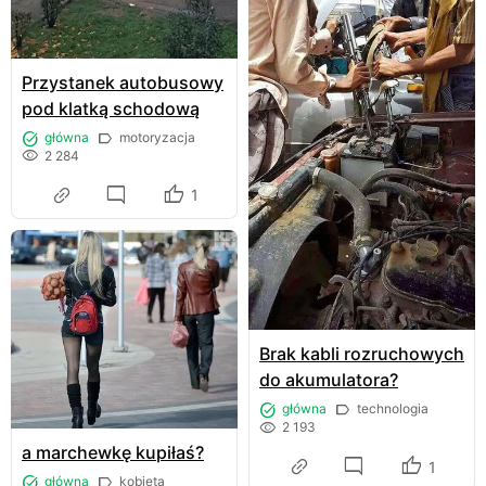
Przystanek autobusowy
pod klatką schodową
główna
motoryzacja
2 284
1
Brak kabli rozruchowych
do akumulatora?
główna
technologia
2 193
a marchewkę kupiłaś?
1
główna
kobieta