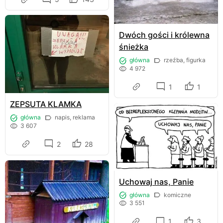
Dwóch gości i królewna
śnieżka
główna
rzeźba, figurka
4 972
1
1
ZEPSUTA KLAMKA
główna
napis, reklama
3 607
2
28
Uchowaj nas, Panie
główna
komiczne
3 551
1
3