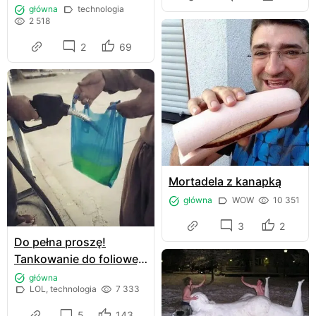
główna
technologia
2 518
2
69
Mortadela z kanapką
główna
WOW
10 351
3
2
Do pełna proszę!
Tankowanie do foliowej
zrywki
główna
LOL, technologia
7 333
5
143