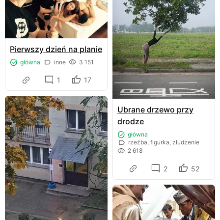
Pierwszy dzień na planie
główna
inne
3 151
1
17
Ubrane drzewo przy
drodze
główna
rzeźba, figurka, złudzenie
2 618
2
52