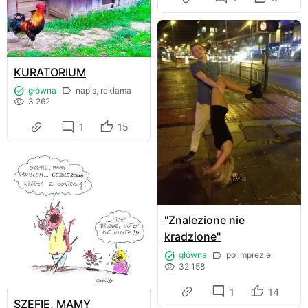
KURATORIUM
główna
napis, reklama
3 262
1
15
"Znalezione nie
kradzione"
główna
po imprezie
32 158
1
14
SZEFIE, MAMY