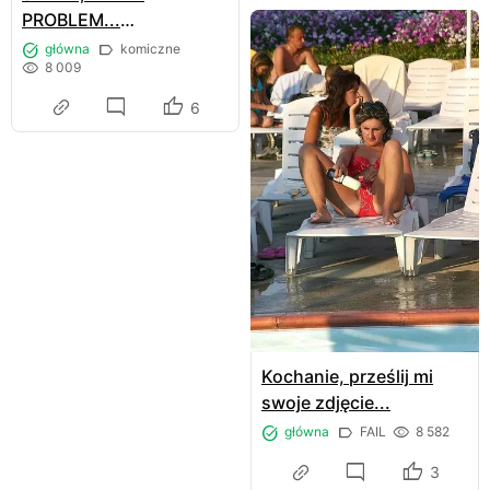
PROBLEM...
GESSLEROWA WPADŁA
główna
komiczne
8 009
Z KONTROLĄ
6
Kochanie, prześlij mi
swoje zdjęcie...
główna
FAIL
8 582
3