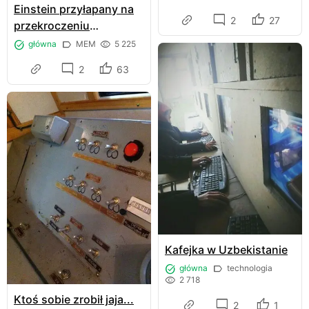
Einstein przyłapany na
2
27
przekroczeniu
prędkości
główna
MEM
5 225
2
63
Kafejka w Uzbekistanie
główna
technologia
2 718
Ktoś sobie zrobił jaja...
2
1