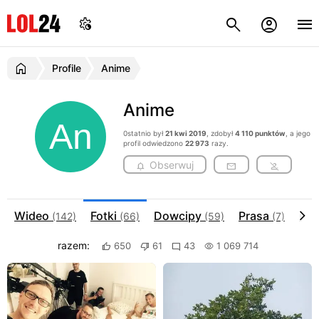
Profile
Anime
Anime
0statnio był
21 kwi 2019
, zdobył
4 110 punktów
, a jego
profil odwiedzono
22 973
razy.
Obserwuj
Wideo
Fotki
Dowcipy
Prasa
Ob
(142)
(66)
(59)
(7)
razem:
650
61
43
1 069 714