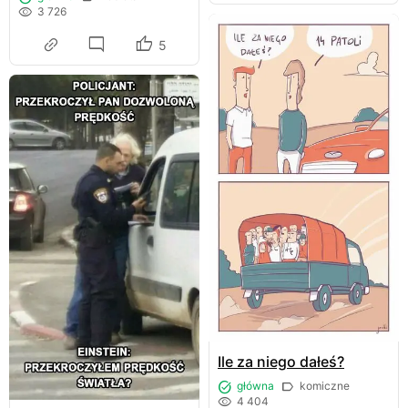
3 726
5
Ile za niego dałeś?
główna
komiczne
4 404