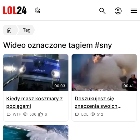
Tag
Wideo oznaczone tagiem #sny
00:03
00:41
Kiedy masz koszmary z
Doszukujesz się
pociągami
znaczenia swoich
snów? Przestań to robić
WTF
536
6
LOL
512
...