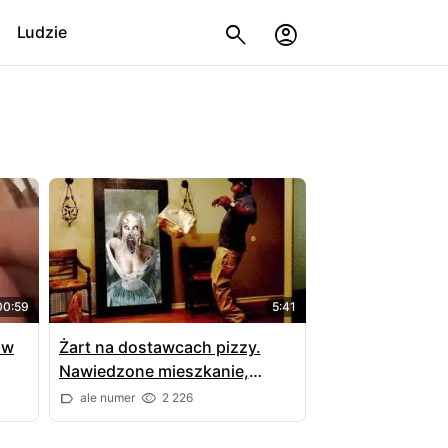
Ludzie
00:59
5:41
 w
Żart na dostawcach pizzy.
Nawiedzone mieszkanie,
cyfrowy portret i ruchome
ale numer
2 226
przedmioty