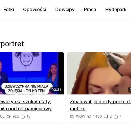
Fotki
Opowieści
Dowcipy
Prasa
Hydepark
portret
00:31
ewczynka szukała taty,
Zmalował jej niezły prezent
biła portret pamięciowy
metrze
OL
922
18
WOW
1 136
2
4