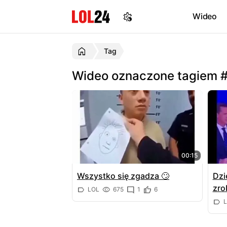
Wideo
Tag
Wideo oznaczone tagiem #
00:15
Wszystko się zgadza 🙄
Dzi
zro
LOL
675
1
6
L