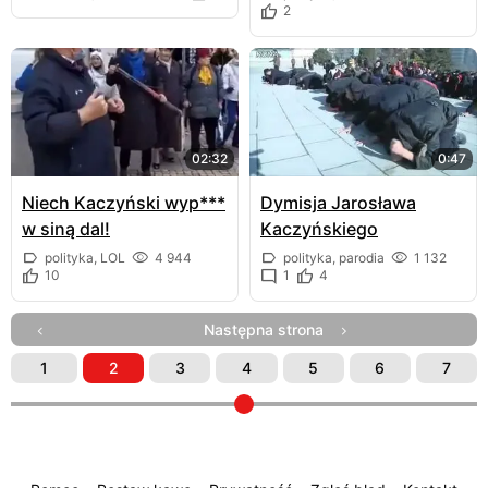
2
02:32
0:47
Niech Kaczyński wyp***
Dymisja Jarosława
w siną dal!
Kaczyńskiego
polityka, LOL
4 944
polityka, parodia
1 132
10
1
4
Następna strona
1
2
3
4
5
6
7