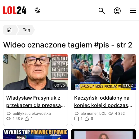
Tag
Wideo oznaczone tagiem #pis - str 2
00:35
01:02
Wladyslaw Frasyniuk z
Kaczyński oddalony na
przekazem dla prezesa
koniec kolejki podczas
Kaczyńskiego
głosowania
polityka, ciekawostka
ale numer, LOL
4 852
1 409
1
1
8