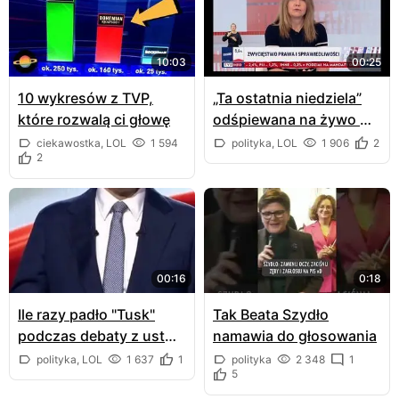
10:03
00:25
10 wykresów z TVP,
„Ta ostatnia niedziela”
które rozwalą ci głowę
odśpiewana na żywo w
TVP
ciekawostka, LOL
1 594
polityka, LOL
1 906
2
2
00:16
0:18
Ile razy padło "Tusk"
Tak Beata Szydło
podczas debaty z ust
namawia do głosowania
Morawieckiego
polityka, LOL
1 637
1
polityka
2 348
1
5