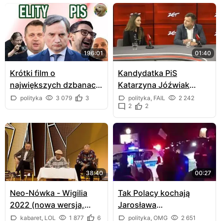
196:01
01:40
Krótki film o
Kandydatka PiS
największych dzbanach
Katarzyna Jóźwiak
z PiS-u
zamarła na wizji
polityka
3 079
3
polityka, FAIL
2 242
2
2
38:40
00:27
Neo-Nówka - Wigilia
Tak Polacy kochają
2022 (nowa wersja,
Jarosława
Odra, ryby)
Kaczyńskiego - Ostróda
kabaret, LOL
1 877
6
polityka, OMG
2 651