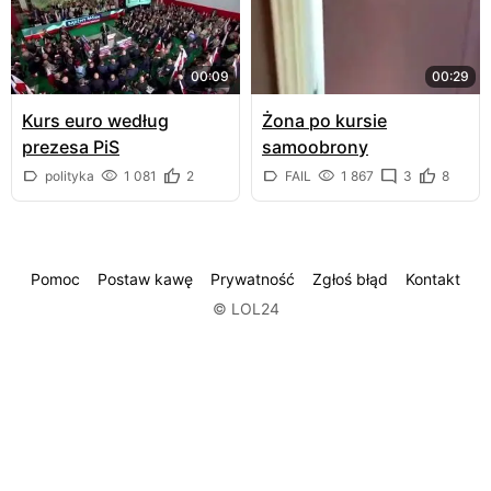
00:09
00:29
Kurs euro według
Żona po kursie
prezesa PiS
samoobrony
polityka
1 081
2
FAIL
1 867
3
8
Pomoc
Postaw kawę
Prywatność
Zgłoś błąd
Kontakt
© LOL24