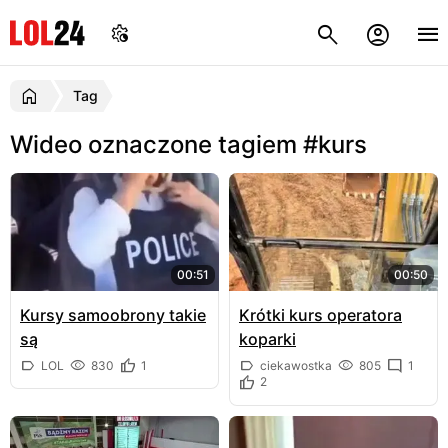
Tag
Wideo oznaczone tagiem #kurs
00:51
00:50
Kursy samoobrony takie
Krótki kurs operatora
są
koparki
LOL
830
1
ciekawostka
805
1
2