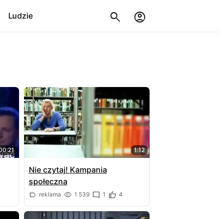
Ludzie
00:21
1:12
Nie czytaj! Kampania
społeczna
reklama
1 539
1
4