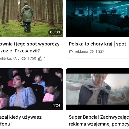
00:03
ownia i jego spot wyborczy
Polska to chory kraj | spot
rzozie. Przesadził?
reklama
1 827
olityka, FAIL
1 750
1
1:24
żaj kiedy używasz
Super Babcia! Zachwycają
efonu!
reklama wzajemnej pomocy