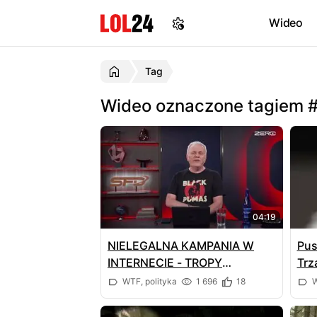
Wideo
Tag
Wideo oznaczone tagiem 
04:19
NIELEGALNA KAMPANIA W
Pus
INTERNECIE - TROPY
Trz
PROWADZĄ DO PO
WTF, polityka
1 696
18
W