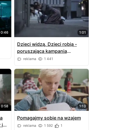
0:46
1:01
Dzieci widzą. Dzieci robią -
poruszająca kampania
społeczna
reklama
1 441
0:58
1:13
ca
Pomagajmy sobie na wzajem
 i
reklama
1 592
1