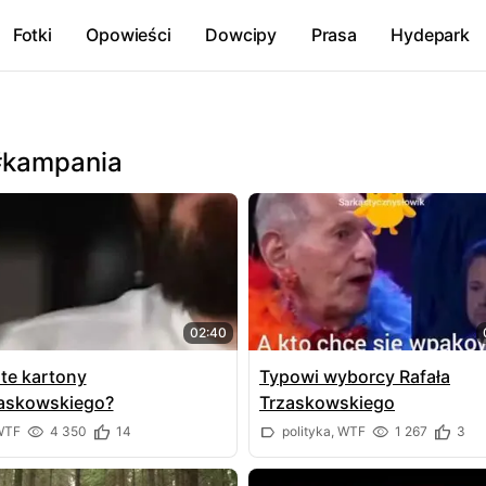
Fotki
Opowieści
Dowcipy
Prasa
Hydepark
#kampania
02:40
te kartony
Typowi wyborcy Rafała
askowskiego?
Trzaskowskiego
TF
4 350
14
polityka, WTF
1 267
3