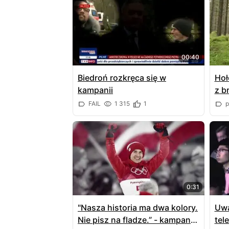
00:40
Biedroń rozkręca się w
Hoł
kampanii
z b
FAIL
1 315
1
p
0:31
"Nasza historia ma dwa kolory.
Uwa
Nie pisz na fladze.” - kampania
tel