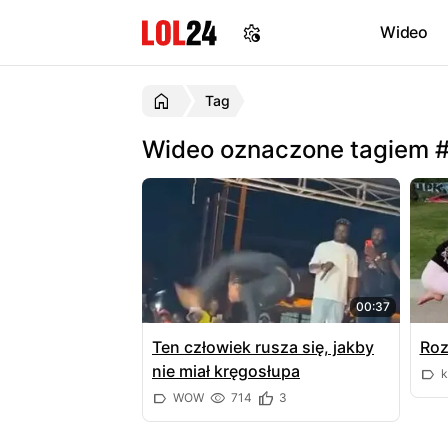
Wideo
Tag
Wideo oznaczone tagiem 
00:37
Ten człowiek rusza się, jakby
Roz
nie miał kręgosłupa
k
WOW
714
3