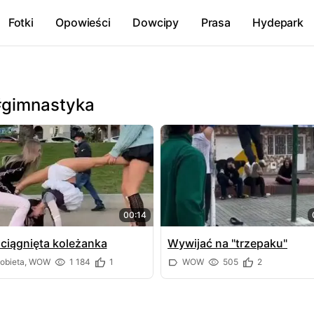
Fotki
Opowieści
Dowcipy
Prasa
Hydepark
#gimnastyka
00:14
ciągnięta koleżanka
Wywijać na "trzepaku"
obieta, WOW
1 184
1
WOW
505
2