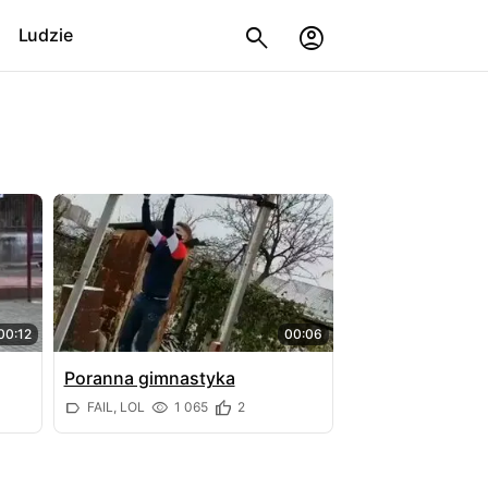
Ludzie
00:12
00:06
Poranna gimnastyka
FAIL, LOL
1 065
2