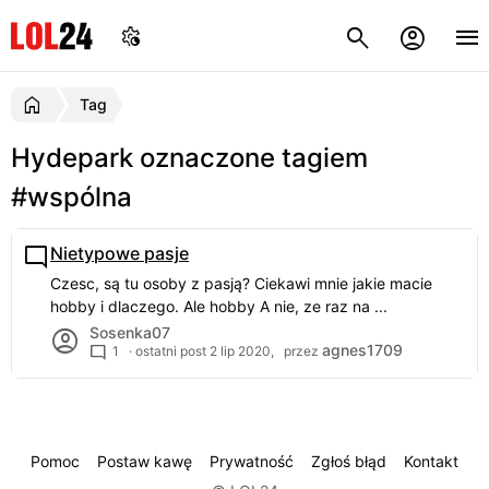
Tag
Hydepark oznaczone tagiem
#wspólna
Nietypowe pasje
Czesc, są tu osoby z pasją? Ciekawi mnie jakie macie
hobby i dlaczego. Ale hobby A nie, ze raz na ...
Sosenka07
agnes1709
1
· ostatni post
2 lip 2020,
przez
Pomoc
Postaw kawę
Prywatność
Zgłoś błąd
Kontakt