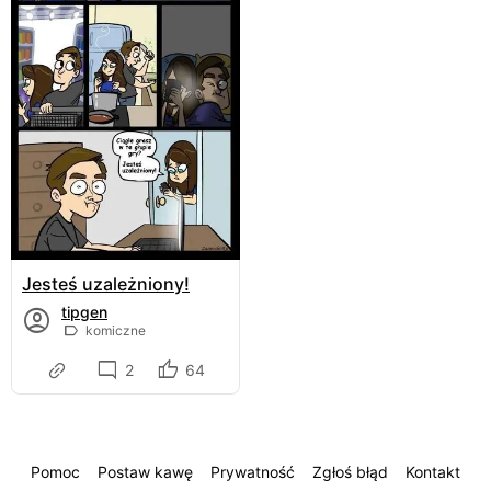
Jesteś uzależniony!
tipgen
komiczne
2
64
Pomoc
Postaw kawę
Prywatność
Zgłoś błąd
Kontakt