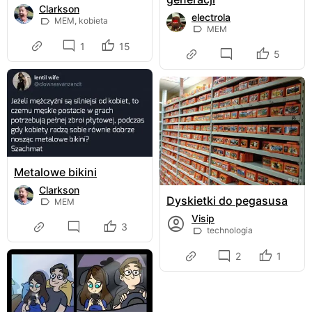
Clarkson
electrola
MEM, kobieta
MEM
1
15
5
Metalowe bikini
Clarkson
Dyskietki do pegasusa
MEM
Visip
3
technologia
2
1