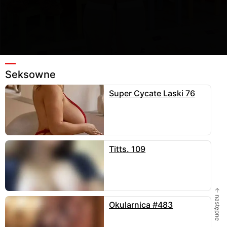
Seksowne
Super Cycate Laski 76
215
Ulubione
12
Wyślij
enklawa25
zamieścił fotkę
02.06.2026
, 683x1024 - 87
kB w kategorii
seksowne
.
Titts. 109
DODAJ KOMENTARZ
← następne
Okularnica #483