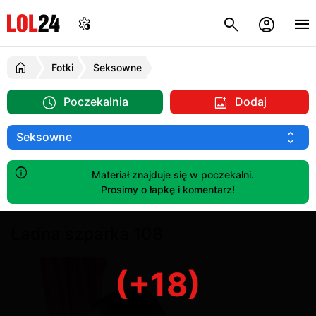
Fotki
Seksowne
Poczekalnia
Dodaj
Materiał znajduje się w poczekalni.
Prosimy o łapkę i komentarz!
Ładna szparka 108
(+18)