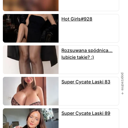
Skomentuj
Hot Girls#928
Rozsuwana spódnica...
lubicie takie? :)
poprzednie →
Super Cycate Laski 83
Super Cycate Laski 89