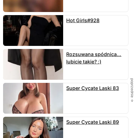
Skomentuj
Hot Girls#928
Pancosiek
Idealny tyleczek
2
7 czerwca
odpowiedz
SzaryWiIk
Rozsuwana spódnica...
Śliczna opalenizna. Szczególnie, że bez jasnych
miejsc. Daje do myślenia.
lubicie takie? :)
1
29 maja
odpowiedz
onmily
poprzednie →
super wypięcie
Super Cycate Laski 83
1
29 maja
odpowiedz
Super Cycate Laski 89