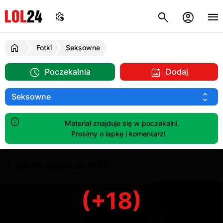
Fotki
Seksowne
Poczekalnia
Dodaj
Materiał znajduje się w poczekalni.
Prosimy o łapkę i komentarz!
Ładna pupcia 941
(+18)