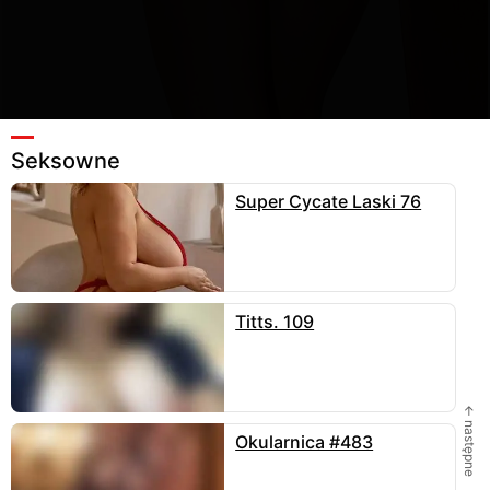
Seksowne
Super Cycate Laski 76
241
Ulubione
13
Wyślij
enklawa25
zamieścił fotkę
29.05.2026
, 853x1280 -
106 kB w kategorii
seksowne
.
Titts. 109
3 KOMENTARZE
← następne
Okularnica #483