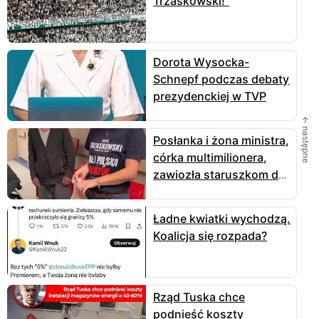
Trzaskowski!"
Dorota Wysocka-
Schnepf podczas debaty
prezydenckiej w TVP
← następne
Posłanka i żona ministra,
córka multimilionera,
zawiozła staruszkom do
Hospicjum ziemniaki za
głos na Trzaskowskiego
Ładne kwiatki wychodzą.
Koalicja się rozpada?
Rząd Tuska chce
podnieść koszty