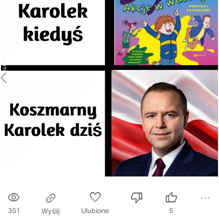
351
Ulubione
5
Wyślij