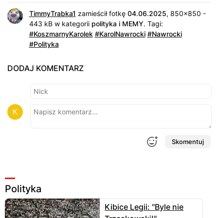
TimmyTrabka1
zamieścił fotkę
04.06.2025
, 850x850 -
443 kB w kategorii
polityka i MEMY
.
Tagi:
#KoszmarnyKarolek
#KarolNawrocki
#Nawrocki
#Polityka
DODAJ KOMENTARZ
Skomentuj
Polityka
Kibice Legii: "Byle nie