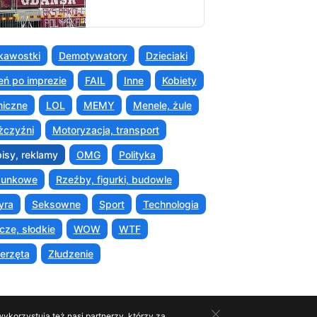
kawostki
Demotywatory
Dzieciaki
eń po imprezie
FAIL
Inne
Kobiety
iczne
LOL
MEMY
Menele, żule
czyźni
Motoryzacja, transport
isy, reklamy
OMG
Polityka
sunkowe
Rzeźby, figurki, budowle
yra
Seksowne
Sport
Technologia
cze, słodkie
WOW
WTF
erzęta
Złudzenie
ykorzystują też nasi partnerzy, którzy za