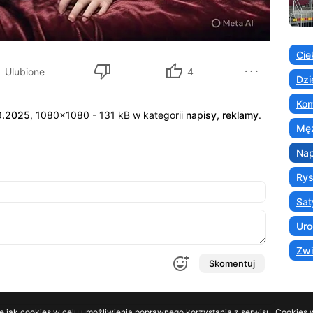
Cie
Ulubione
4
Dzi
Kom
9.2025
, 1080x1080 - 131 kB w kategorii
napisy, reklamy
.
Męż
Nap
Ry
Sat
Uro
Zwi
Skomentuj
e jak cookies w celu umożliwienia poprawnego korzystania z serwisu. Cookies w