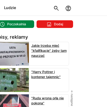
Ludzie
Poczekalnia
Dodaj
isy, reklamy
Jakie trzeba mieć
"kfalifikacje" żeby tam
nauczać
"Harry Pottrer i
kontener tajemnic"
← następne
"Ruda wrona orła nie
pokona"