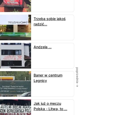
Trzeba sobie jakoś
radzić...
Andzela ...
poprzednie →
Baner w centrum
Legnicy
Jak już o meczu
Polska - Litwa, to ...