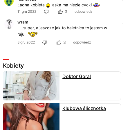
Ładna kobieta
laska ma niezłe cycki
3
11 gru 2022
odpowiedz
wram
.....super, a jeszcze jak to baletnica to jestem w
raju
3
8 gru 2022
odpowiedz
Kobiety
Doktor Goral
Klubowa ślicznotka