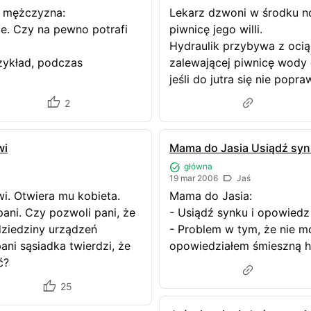
y mężczyzna:
Lekarz dzwoni w środku no
ie. Czy na pewno potrafi
piwnicę jego willi.
Hydraulik przybywa z ocią
rzykład, podczas
zalewającej piwnicę wody 
jeśli do jutra się nie popr
2
wi
Mama do Jasia Usiądź sy
główna
19 mar 2006
Jaś
wi. Otwiera mu kobieta.
Mama do Jasia:
ani. Czy pozwoli pani, że
- Usiądź synku i opowiedz
dziedziny urządzeń
- Problem w tym, że nie m
i sąsiadka twierdzi, że
opowiedziałem śmieszną his
ć?
25