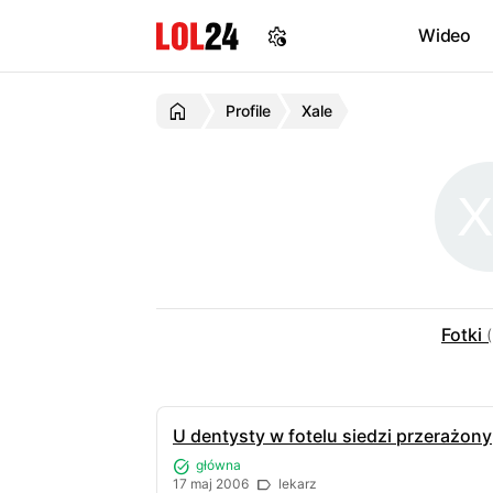
Wideo
Profile
Xale
Fotki
U dentysty w fotelu siedzi przerażony
główna
17 maj 2006
lekarz