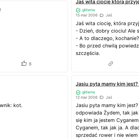
Jaś wita ciocię która przyj
ę
główna
15 mar 2006
Jaś
Jaś wita ciocię, która pr
- Dzień, dobry ciociu! Ale 
- A to dlaczego, kochani
- Bo przed chwilą powiedzi
szczęścia.
6
Jasiu pyta mamy kim jest
główna
12 mar 2006
Jaś
wnik: kot.
Jasiu pyta mamy kim jes
odpowiada Żydem, tak jak j
się kim ja jestem Cygane
Cyganem, tak jak ja. A dla
sprzedać rower i nie wiem 