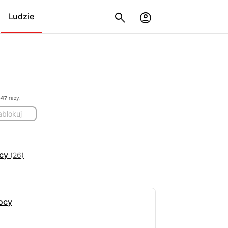
Ludzie
447
razy.
ablokuj
acy
(26)
ocy