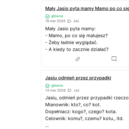
Mały Jasio pyta mamy Mamo po co si
główna
18 mar 2006
Jaś
Mały Jasio pyta mamy:
- Mamo, po co się malujesz?
- Żeby ładnie wyglądać.
- A kiedy to zacznie działać?
Jasiu odmień przez przypadki
główna
14 mar 2006
Jaś
Jasiu, odmień przez przypadki rzeczo
Mianownik: kto?, co? kot.
Dopełniacz: kogo?, czego? kota.
Celownik: komu?, czemu? kotu., itd.
...