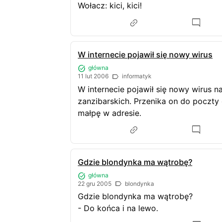
Wołacz: kici, kici!
W internecie pojawił się nowy wirus
główna
11 lut 2006
informatyk
W internecie pojawił się nowy wirus 
zanzibarskich. Przenika on do poczty e
małpę w adresie.
Gdzie blondynka ma wątrobę?
główna
22 gru 2005
blondynka
Gdzie blondynka ma wątrobę?
- Do końca i na lewo.