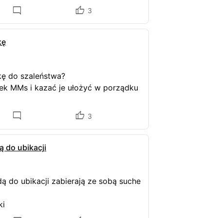
3
kę
ę do szaleństwa?
dek MMs i kazać je ułożyć w porządku
3
ą do ubikacji
ą do ubikacji zabierają ze sobą suche
ki