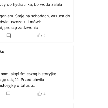
cy do hydraulika, bo woda zalała
ganiem. Staje na schodach, wrzuca do
dwie uszczelki i mówi:
awi, proszę zadzwonić
2
nku
 nam jakąś śmieszną historyjkę.
ogę usiąść. Przed chwila
toryjkę o tatusiu..
4