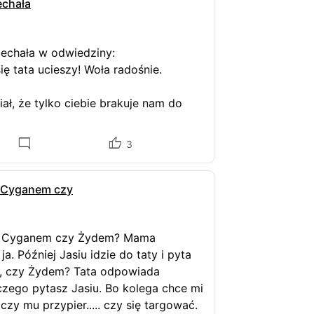
echała
zyjechała w odwiedziny:
się tata ucieszy! Woła radośnie.
e?
ał, że tylko ciebie brakuje nam do
3
? Cyganem czy
t? Cyganem czy Żydem? Mama
a. Później Jasiu idzie do taty i pyta
m, czy Żydem? Tata odpowiada
czego pytasz Jasiu. Bo kolega chce mi
czy mu przypier..... czy się targować.