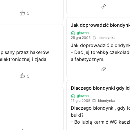
5
Jak doprowadzić blondyn
główna
25 gru 2005
blondynka
Jak doprowadzić blondynk
napisany przez hakerów
- Dać jej torebkę czekola
lektronicznej i zjada
alfabetycznym.
5
Dlaczego blondynki gdy id
główna
17 gru 2005
blondynka
Dlaczego blondynki, gdy id
bułki?
- Bo lubią karmić WC kacz