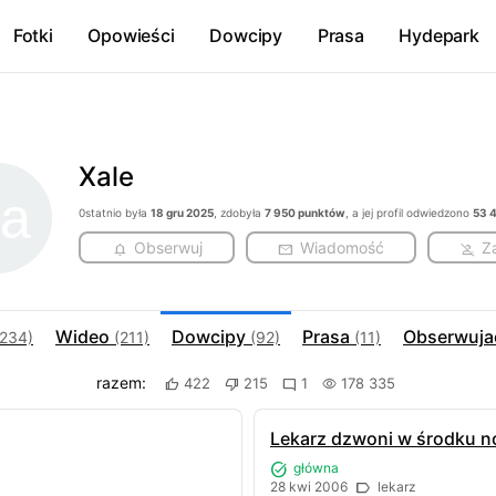
Fotki
Opowieści
Dowcipy
Prasa
Hydepark
Xale
0statnio była
18 gru 2025
, zdobyła
7 950 punktów
, a jej profil odwiedzono
53 
Obserwuj
Wiadomość
Z
Wideo
Dowcipy
Prasa
Obserwuj
(234)
(211)
(92)
(11)
razem:
422
215
1
178 335
Lekarz dzwoni w środku n
główna
28 kwi 2006
lekarz